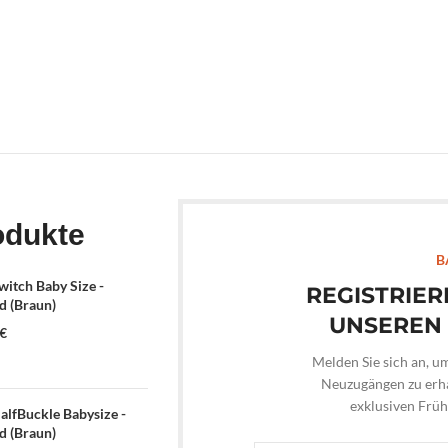
odukte
B
itch Baby Size -
REGISTRIER
 (Braun)
UNSEREN
€
Melden Sie sich an, u
Neuzugängen zu erha
exklusiven Frü
lfBuckle Babysize -
 (Braun)