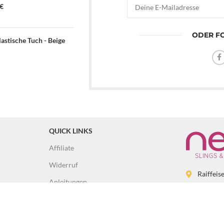
€
ODER FO
astische Tuch - Beige
QUICK LINKS
Affiliate
Widerruf
Raiffeis
Anleitungen
0043 69
Trageanleitung & Tutorials
info@ba
Händler & Berater