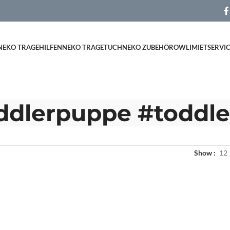
NEKO TRAGEHILFEN
NEKO TRAGETUCH
NEKO ZUBEHÖR
OWLI
MIETSERVI
ddlerpuppe #toddle
Show
12