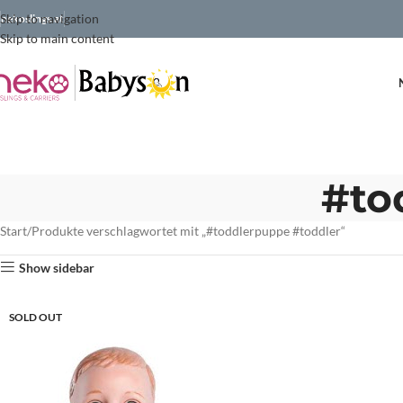
Skip to navigation
nekoslings.at
Skip to main content
#to
Start
Produkte verschlagwortet mit „#toddlerpuppe #toddler“
Show sidebar
SOLD OUT