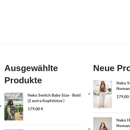
Ausgewählte
Neue Pr
Produkte
Neko Sw
Nomand
Neko Switch Baby Size - Bold
179,00
(2 extra Kopfstütze )
179,00
€
Neko Ha
Nomand