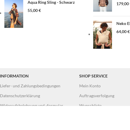
Aqua Ring Sling - Schwarz
179,00
55,00
€
Neko El
64,00
€
INFORMATION
SHOP SERVICE
Liefer- und Zahlungsbedingungen
Mein Konto
Datenschutzerklärung
Auftragsverfolgung
Widerrufsbelehrung und -formular
Wunschliste
AGB
Über uns