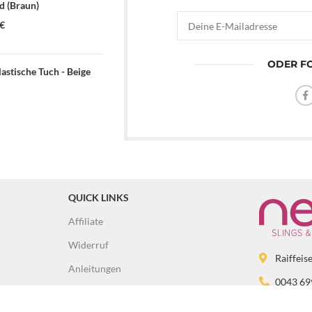
 (Braun)
€
ODER FO
astische Tuch - Beige
QUICK LINKS
Affiliate
Widerruf
Raiffeis
Anleitungen
0043 69
Trageanleitung & Tutorials
info@ba