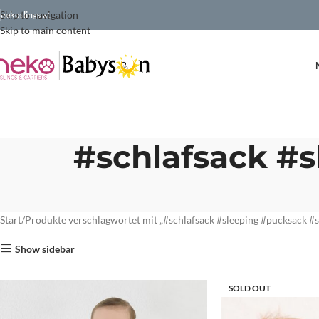
Skip to navigation
nekoslings.at
Skip to main content
#schlafsack #
Start
Produkte verschlagwortet mit „#schlafsack #sleeping #pucksack #
Show sidebar
SOLD OUT