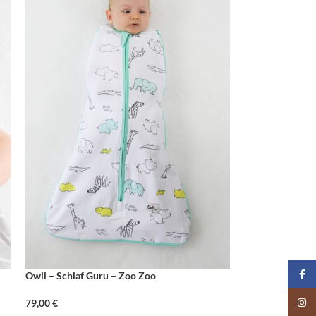
Faceb
Owli – Schlaf Guru – Zoo Zoo
Insta
79,00
€