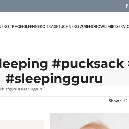
NEKO TRAGEHILFEN
NEKO TRAGETUCH
NEKO ZUBEHÖR
OWLI
MIETSERVI
sleeping #pucksack
#sleepingguru
schlafguru #sleepingguru“
Show
12