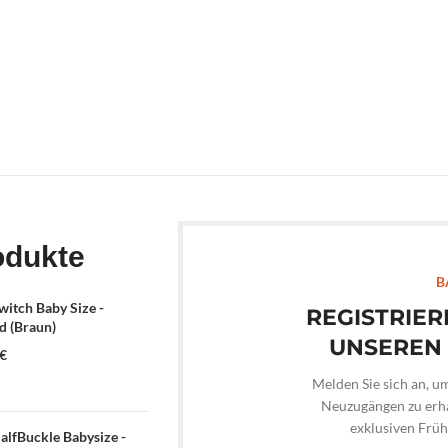
odukte
B
itch Baby Size -
REGISTRIER
 (Braun)
UNSEREN
€
Melden Sie sich an, u
Neuzugängen zu erha
exklusiven Frü
lfBuckle Babysize -