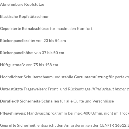
Abnehmbare Kopfstütze
Elastische Kopfstützschnur
Gepolsterte Beinabschlüsse
für maximalen Komfort
Rückenpanelbreite:
von
23 bis 54 cm
Rückenpanelhöhe:
von
37 bis 50 cm
Hüftgurtmaß:
von
75 bis 158 cm
Hochdichter Schulterschaum
und
stabile Gurtunterstützung
für perfekt
Unterstützte Trageweisen:
Front- und Rückentrage
(Kind schaut immer z
Duraflex® Sicherheits-Schnallen
für alle Gurte und Verschlüsse
Pflegehinweis:
Handwaschprogramm bei max.
400 U/min
, nicht im Troc
Geprüfte Sicherheit:
entspricht den Anforderungen der
CEN/TR 16512: