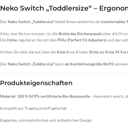
Neko Switch „Toddlersize“ – Ergono
Der
Neko Switch „Toddlersize“
bietet Ihnen weiterhin ein
komfortables T
Alles, was Sie tun müssen, ist, die
Breite des Rückenpanels
über die Druck
Die
Höhe
regulieren Sie mit den
PFAs (Perfect Fit Adjusters)
und den sei
Achten Sie stets darauf, dass die
Knie
Ihres Kindes (
Knie-zu-Knie, M-Fo
Der
Neko Switch „Toddlersize“
kann
ab Konfektionsgröße 86/92
verwende
Produkteigenschaften
Material:
100 % GOTS-zertifizierte Bio-Baumwolle
– besonders weich, a
Komplett aus Tragetuchstoff gefertigt
Elegantes, minimalistisches und ästhetisches Design