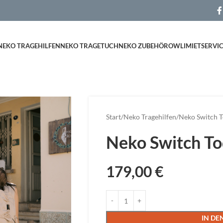
NEKO TRAGEHILFEN
NEKO TRAGETUCH
NEKO ZUBEHÖR
OWLI
MIETSERVI
Start
Neko Tragehilfen
Neko Switch T
Neko Switch To
179,00
€
IN D