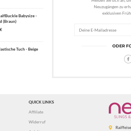
Melden Sie sich an, u
Neuzugängen zu erha
exklusiven Frü
lfBuckle Babysize -
 (Braun)
€
ODER FO
astische Tuch - Beige
QUICK LINKS
Affiliate
Widerruf
Raiffeis