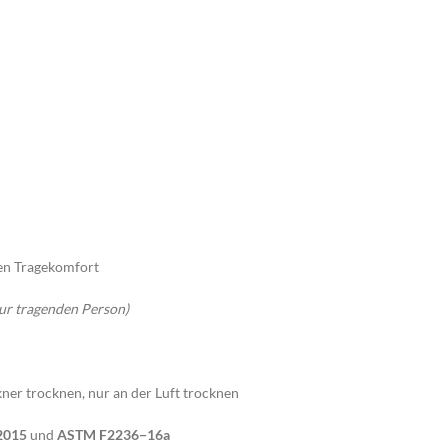
en Tragekomfort
ur tragenden Person)
kner trocknen, nur an der Luft trocknen
2015
und
ASTM F2236−16a