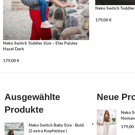
Neko Switch Toddler
179,00
€
Neko Switch Toddler Size – Efes Paisley
Hazel Dark
179,00
€
Ausgewählte
Neue Pr
Produkte
Neko Sw
Nomand
Neko Switch Baby Size - Bold
179,00
(2 extra Kopfstütze )