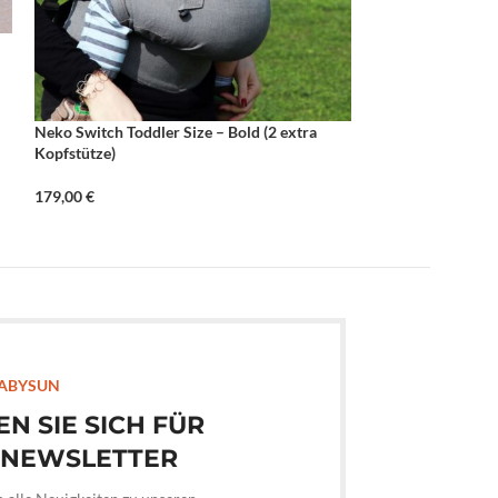
Neko Switch Toddler Size – Bold (2 extra
Neko Switch Todd
Kopfstütze)
189,00
€
179,00
€
ABYSUN
EN SIE SICH FÜR
 NEWSLETTER