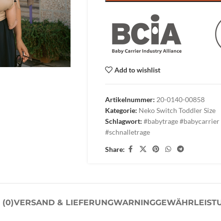
Add to wishlist
Artikelnummer:
20-0140-00858
Kategorie:
Neko Switch Toddler Size
Schlagwort:
#babytrage #babycarrier 
#schnalletrage
Share:
(0)
VERSAND & LIEFERUNG
WARNING
GEWÄHRLEISTU