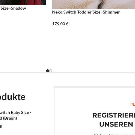
 Size -Shadow
Neko Switch Toddler Size -Shimmer
179,00
€
odukte
B
itch Baby Size -
REGISTRIER
 (Braun)
UNSEREN
€