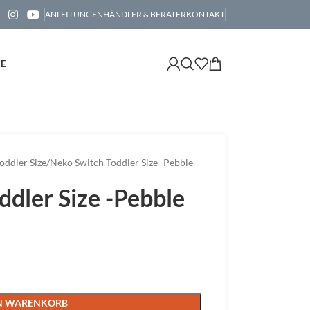
ANLEITUNGEN
HÄNDLER & BERATER
KONTAKT
CE
oddler Size
Neko Switch Toddler Size -Pebble
ddler Size -Pebble
EN WARENKORB