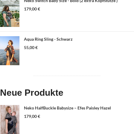
Neko Switch Baby Size - Bold (2 extra Kopfstütze )
179,00
€
Aqua Ring Sling - Schwarz
55,00
€
Neue Produkte
Neko HalfBuckle Babysize – Efes Paisley Hazel
179,00
€