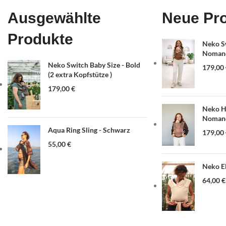
Ausgewählte
Neue Pr
Produkte
Neko Sw
Nomand
Neko Switch Baby Size - Bold
179,00
(2 extra Kopfstütze )
179,00
€
Neko Ha
Nomand
Aqua Ring Sling - Schwarz
179,00
55,00
€
Neko El
64,00
€