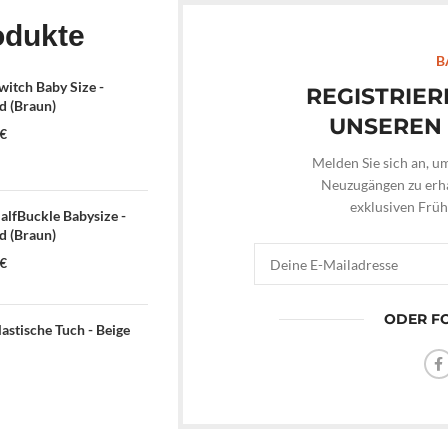
odukte
B
itch Baby Size -
REGISTRIER
 (Braun)
UNSEREN
€
Melden Sie sich an, u
Neuzugängen zu erha
exklusiven Frü
lfBuckle Babysize -
 (Braun)
€
ODER FO
astische Tuch - Beige