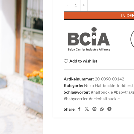
IN D
Add to wishlist
Artikelnummer:
20-0090-00142
Kategorie:
Neko Halfbuckle Toddlersi
Schlagwörter:
#halfbuckle #babytrag
#babycarrier #nekohalfbuckle
Share: