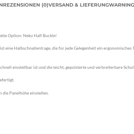
N
REZENSIONEN (0)
VERSAND & LIEFERUNG
WARNIN
fekte Option: Neko Half Buckle!
, ist eine Halbschnallentrage, die für jede Gelegenheit ein ergonomisches
hnell einstellbar ist und die leicht, gepolsterte und verbreiterbare Schu
fertigt.
 die Panelhöhe einstellen.