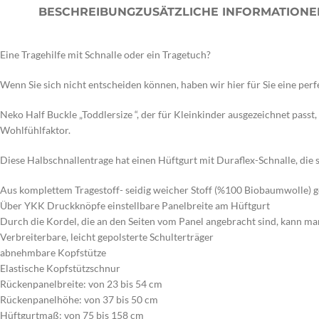
BESCHREIBUNG
ZUSÄTZLICHE INFORMATIONE
Eine Tragehilfe mit Schnalle oder ein Tragetuch?
Wenn Sie sich nicht entscheiden können, haben wir hier für Sie eine per
Neko Half Buckle „Toddlersize “, der für Kleinkinder ausgezeichnet passt
Wohlfühlfaktor.
Diese Halbschnallentrage hat einen Hüftgurt mit Duraflex-Schnalle, die sc
Aus komplettem Tragestoff- seidig weicher Stoff (%100 Biobaumwolle) ge
Über YKK Druckknöpfe einstellbare Panelbreite am Hüftgurt
Durch die Kordel, die an den Seiten vom Panel angebracht sind, kann man
Verbreiterbare, leicht gepolsterte Schulterträger
abnehmbare Kopfstütze
Elastische Kopfstützschnur
Rückenpanelbreite: von 23 bis 54 cm
Rückenpanelhöhe: von 37 bis 50 cm
Hüftgurtmaß: von 75 bis 158 cm