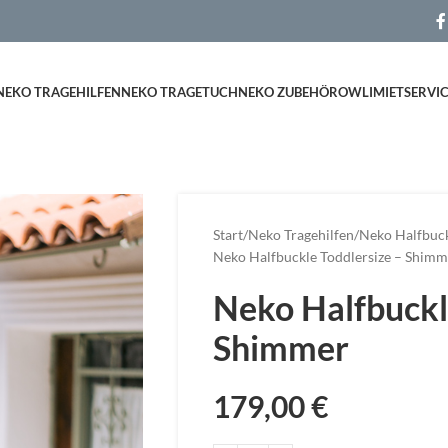
NEKO TRAGEHILFEN
NEKO TRAGETUCH
NEKO ZUBEHÖR
OWLI
MIETSERVI
Start
Neko Tragehilfen
Neko Halfbuck
Neko Halfbuckle Toddlersize – Shimm
Neko Halfbuckl
Shimmer
179,00
€