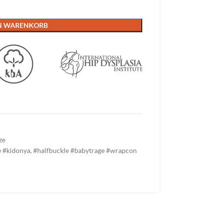
EN WARENKORB
ze
e #kidonya
,
#halfbuckle #babytrage #wrapcon