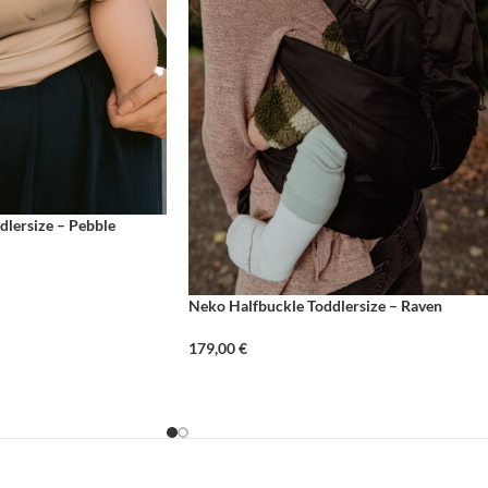
lersize – Pebble
Neko Halfbuckle Toddlersize – Raven
179,00
€