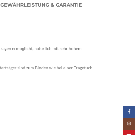
G
GEWÄHRLEISTUNG & GARANTIE
 Tragen ermöglicht, natürlich mit sehr hohem
lterträger sind zum Binden wie bei einer Tragetuch.
Faceb
Insta