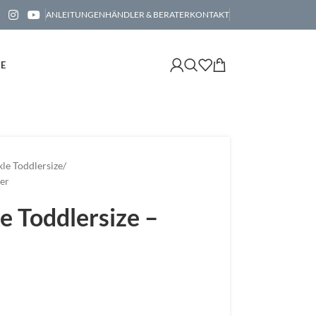
ANLEITUNGEN
HÄNDLER & BERATER
KONTAKT
CE
le Toddlersize
er
e Toddlersize –