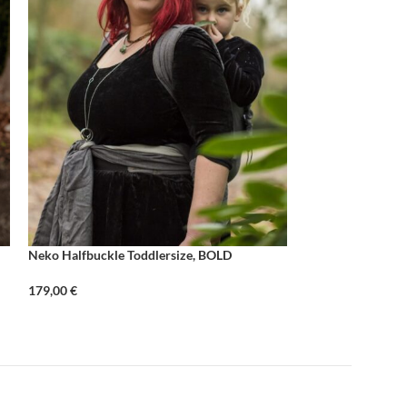
Neko Halfbuckle Toddlersize, BOLD
Neko Halfbuckle 
179,00
€
MARINA
179,00
€