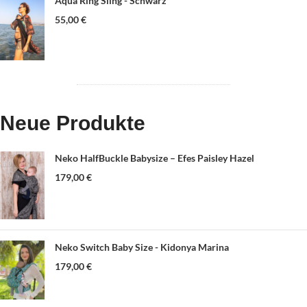
Aqua Ring Sling - Schwarz
55,00
€
Neue Produkte
Neko HalfBuckle Babysize – Efes Paisley Hazel
179,00
€
Neko Switch Baby Size - Kidonya Marina
179,00
€