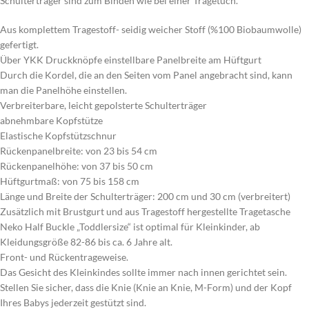
Schulterträger sind zum Binden wie bei einer Tragetuch.
Aus komplettem Tragestoff- seidig weicher Stoff (%100 Biobaumwolle)
gefertigt.
Über YKK Druckknöpfe einstellbare Panelbreite am Hüftgurt
Durch die Kordel, die an den Seiten vom Panel angebracht sind, kann
man die Panelhöhe einstellen.
Verbreiterbare, leicht gepolsterte Schulterträger
abnehmbare Kopfstütze
Elastische Kopfstützschnur
Rückenpanelbreite: von 23 bis 54 cm
Rückenpanelhöhe: von 37 bis 50 cm
Hüftgurtmaß: von 75 bis 158 cm
Länge und Breite der Schulterträger: 200 cm und 30 cm (verbreitert)
Zusätzlich mit Brustgurt und aus Tragestoff hergestellte Tragetasche
Neko Half Buckle „Toddlersize“ ist optimal für Kleinkinder, ab
Kleidungsgröße 82-86 bis ca. 6 Jahre alt.
Front- und Rückentrageweise.
Das Gesicht des Kleinkindes sollte immer nach innen gerichtet sein.
Stellen Sie sicher, dass die Knie (Knie an Knie, M-Form) und der Kopf
Ihres Babys jederzeit gestützt sind.