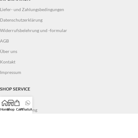
Liefer- und Zahlungsbedingungen
Datenschutzerklärung
Widerrufsbelehrung und -formular
AGB
Über uns
Kontakt
Impressum
SHOP SERVICE
Mein Konto
Home
Shop
Cart
WhatsApp
Auftragsverfolgung
Wunschliste
QUICK LINKS